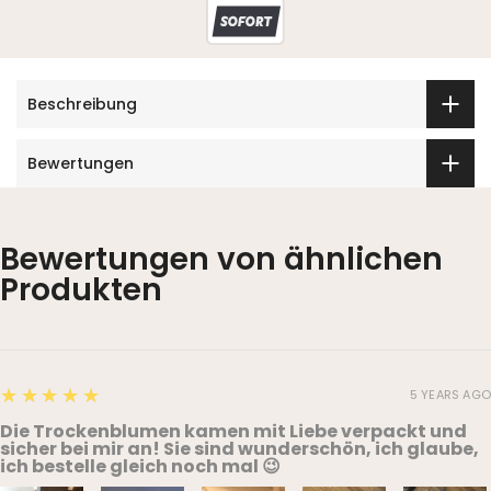
Beschreibung
Bewertungen
Bewertungen von ähnlichen
Produkten
5
★★★★★
5 YEARS AGO
Die Trockenblumen kamen mit Liebe verpackt und
sicher bei mir an! Sie sind wunderschön, ich glaube,
ich bestelle gleich noch mal 😉