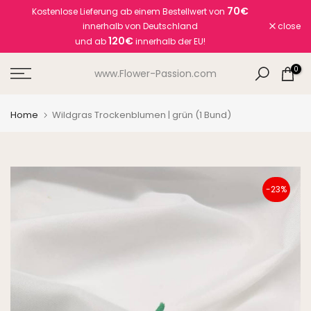
70€
Kostenlose Lieferung ab einem Bestellwert von
Skip
innerhalb von Deutschland
close
to
120€
und ab
innerhalb der EU!
content
0
www.Flower-Passion.com
Home
Wildgras Trockenblumen | grün (1 Bund)
-23%