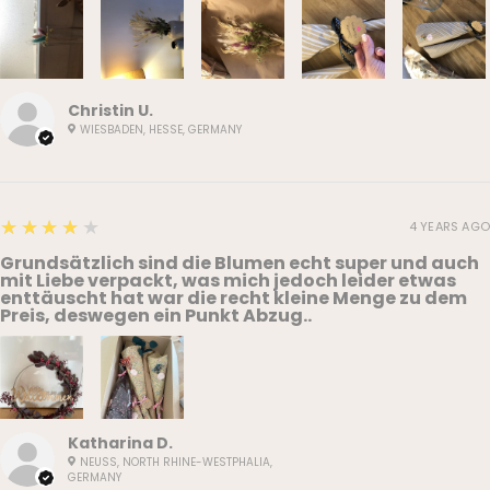
Christin U.
WIESBADEN, HESSE, GERMANY
4
★★★★★
4 YEARS AGO
Grundsätzlich sind die Blumen echt super und auch
mit Liebe verpackt, was mich jedoch leider etwas
enttäuscht hat war die recht kleine Menge zu dem
Preis, deswegen ein Punkt Abzug..
Katharina D.
NEUSS, NORTH RHINE-WESTPHALIA,
GERMANY