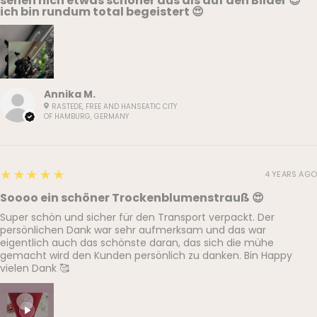
sehen nich etwas schöner aus als auf den Bilder 😊
ich bin rundum total begeistert 😍
Annika M.
RASTEDE, FREE AND HANSEATIC CITY
OF HAMBURG, GERMANY
5
★★★★★
4 YEARS AGO
Soooo ein schöner Trockenblumenstrauß 😍
Super schön und sicher für den Transport verpackt. Der
persönlichen Dank war sehr aufmerksam und das war
eigentlich auch das schönste daran, das sich die mühe
gemacht wird den Kunden persönlich zu danken. Bin Happy
vielen Dank 🥰