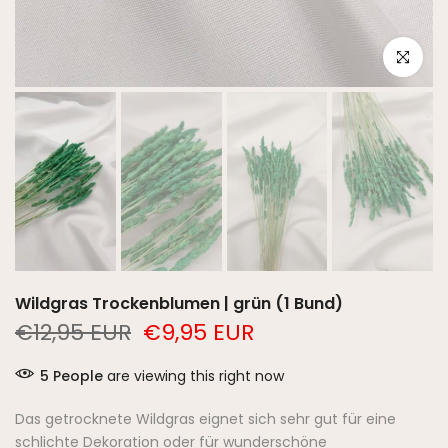
Click to e
Wildgras Trockenblumen | grün (1 Bund)
€12,95 EUR
€9,95 EUR
5
People
are viewing this right now
Das getrocknete Wildgras eignet sich sehr gut für eine
schlichte Dekoration oder für wunderschöne