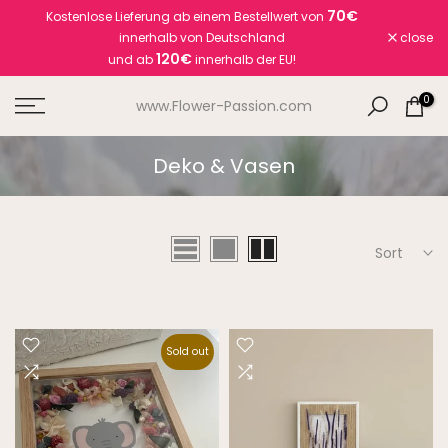
70€
Kostenlose Lieferung ab einem Bestellwert von
Skip
innerhalb von Deutschland
close
to
120€
und ab
innerhalb der EU!
content
0
www.Flower-Passion.com
Deko & Vasen
Sort
Sold out