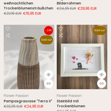
weihnachtlichen
Bilderrahmen
Trockenblumensträußchen
€34,95 EUR
€29,95 EUR
€21,95 EUR
€16,95 EUR
-24%
Sold out
Sold out
Flower Passion
Flower Passion
Pampasgrasvase "Terra II"
Steinbild mit
Trockenblumen
€32,95 EUR
€24,95 EUR