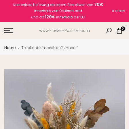
70€
Kostenlose Lieferung ab einem Bestellwert von
Skip
innerhalb von Deutschland
close
to
120€
und ab
innerhalb der EU!
content
0
www.Flower-Passion.com
Home
Trockenblumenstrauß „Hanni“