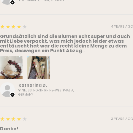
WIESBADEN, HESSE, GERMANY
4
★★★★★
4 YEARS AGO
Grundsätzlich sind die Blumen echt super und auch
mit Liebe verpackt, was mich jedoch leider etwas
enttäuscht hat war die recht kleine Menge zu dem
Preis, deswegen ein Punkt Abzug..
Katharina D.
NEUSS, NORTH RHINE-WESTPHALIA,
GERMANY
4
★★★★★
3 YEARS AGO
Danke!