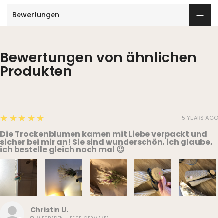
Bewertungen
Bewertungen von ähnlichen
Produkten
5
★★★★★
5 YEARS AGO
Die Trockenblumen kamen mit Liebe verpackt und
sicher bei mir an! Sie sind wunderschön, ich glaube,
ich bestelle gleich noch mal 😉
Christin U.