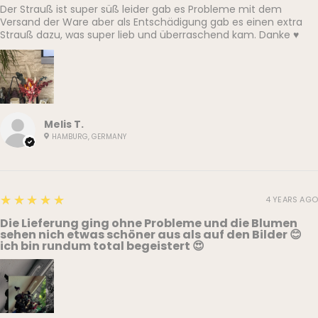
Der Strauß ist super süß leider gab es Probleme mit dem
Versand der Ware aber als Entschädigung gab es einen extra
Strauß dazu, was super lieb und überraschend kam. Danke ♥️
Melis T.
HAMBURG, GERMANY
5
★★★★★
4 YEARS AGO
Die Lieferung ging ohne Probleme und die Blumen
sehen nich etwas schöner aus als auf den Bilder 😊
ich bin rundum total begeistert 😍