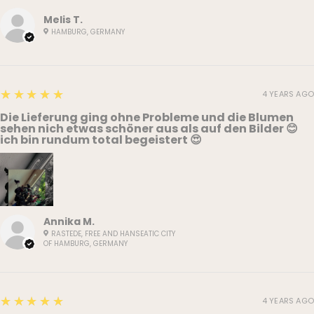
Melis T.
HAMBURG, GERMANY
5
★★★★★
4 YEARS AGO
Die Lieferung ging ohne Probleme und die Blumen
sehen nich etwas schöner aus als auf den Bilder 😊
ich bin rundum total begeistert 😍
Annika M.
RASTEDE, FREE AND HANSEATIC CITY
OF HAMBURG, GERMANY
5
★★★★★
4 YEARS AGO