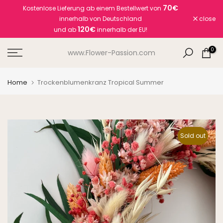
70€
Kostenlose Lieferung ab einem Bestellwert von
Skip
innerhalb von Deutschland
close
to
120€
und ab
innerhalb der EU!
content
0
www.Flower-Passion.com
Home
Trockenblumenkranz Tropical Summer
Sold out