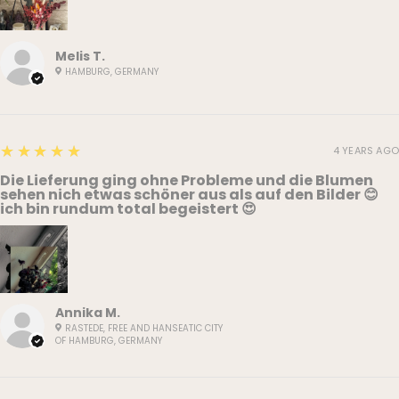
Melis T.
HAMBURG, GERMANY
5
★★★★★
4 YEARS AGO
Die Lieferung ging ohne Probleme und die Blumen
sehen nich etwas schöner aus als auf den Bilder 😊
ich bin rundum total begeistert 😍
Annika M.
RASTEDE, FREE AND HANSEATIC CITY
OF HAMBURG, GERMANY