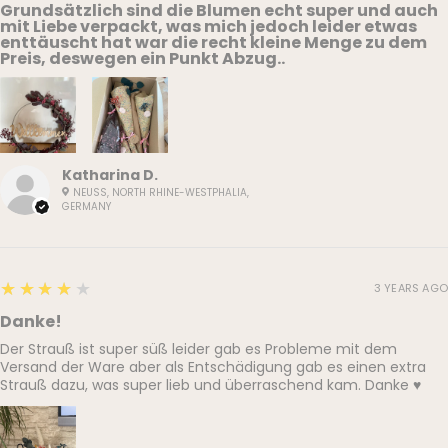
Grundsätzlich sind die Blumen echt super und auch
mit Liebe verpackt, was mich jedoch leider etwas
enttäuscht hat war die recht kleine Menge zu dem
Preis, deswegen ein Punkt Abzug..
Katharina D.
NEUSS, NORTH RHINE-WESTPHALIA,
GERMANY
4
★★★★★
3 YEARS AGO
Danke!
Der Strauß ist super süß leider gab es Probleme mit dem
Versand der Ware aber als Entschädigung gab es einen extra
Strauß dazu, was super lieb und überraschend kam. Danke ♥️