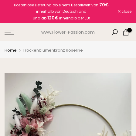
70€
Kostenlose Lieferung ab einem Bestellwert von
Skip
innerhalb von Deutschland
close
to
120€
und ab
innerhalb der EU!
content
0
www.Flower-Passion.com
Home
Trockenblumenkranz Roseline