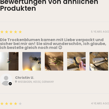
Bewertungen von ähnlichen
Produkten
5
★★★★★
5 YEARS AGO
Die Trockenblumen kamen mit Liebe verpackt und
sicher bei mir an! Sie sind wunderschön, ich glaube,
ich bestelle gleich noch mal 😉
Christin U.
WIESBADEN, HESSE, GERMANY
4
★★★★★
4 YEARS AGO