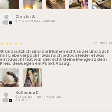
Christin U.
WIESBADEN, HESSE, GERMANY
4
★★★★★
4 YEARS AGO
Grundsätzlich sind die Blumen echt super und auch
mit Liebe verpackt, was mich jedoch leider etwas
enttäuscht hat war die recht kleine Menge zu dem
Preis, deswegen ein Punkt Abzug..
Katharina D.
NEUSS, NORTH RHINE-WESTPHALIA,
GERMANY