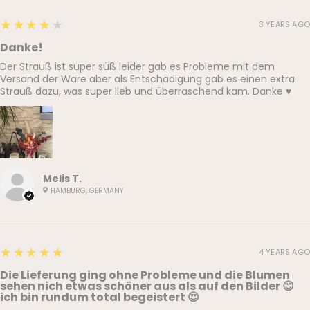
4
★★★★★
3 YEARS AGO
Danke!
Der Strauß ist super süß leider gab es Probleme mit dem
Versand der Ware aber als Entschädigung gab es einen extra
Strauß dazu, was super lieb und überraschend kam. Danke ♥️
Melis T.
HAMBURG, GERMANY
5
★★★★★
4 YEARS AGO
Die Lieferung ging ohne Probleme und die Blumen
sehen nich etwas schöner aus als auf den Bilder 😊
ich bin rundum total begeistert 😍