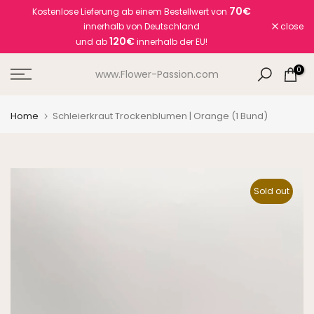
70€
Kostenlose Lieferung ab einem Bestellwert von
Skip
innerhalb von Deutschland
close
to
120€
und ab
innerhalb der EU!
content
0
www.Flower-Passion.com
Home
Schleierkraut Trockenblumen | Orange (1 Bund)
Sold out