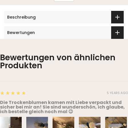
Beschreibung
Bewertungen
Bewertungen von ähnlichen
Produkten
5
★★★★★
5 YEARS AGO
Die Trockenblumen kamen mit Liebe verpackt und
sicher bei mir an! Sie sind wunderschön, ich glaube,
ich bestelle gleich noch mal 😉