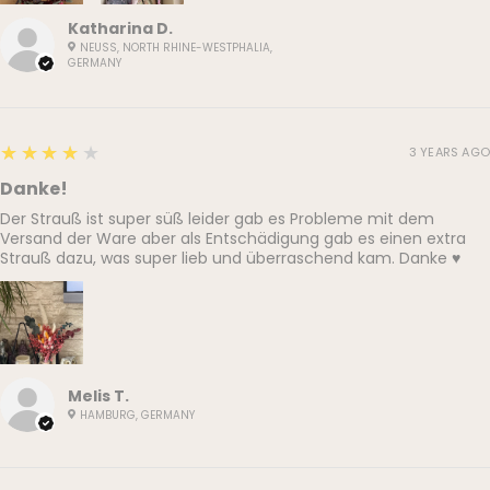
Katharina D.
NEUSS, NORTH RHINE-WESTPHALIA,
GERMANY
4
★★★★★
3 YEARS AGO
Danke!
Der Strauß ist super süß leider gab es Probleme mit dem
Versand der Ware aber als Entschädigung gab es einen extra
Strauß dazu, was super lieb und überraschend kam. Danke ♥️
Melis T.
HAMBURG, GERMANY