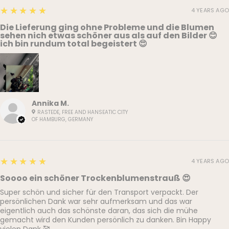
5
★★★★★
4 YEARS AGO
Die Lieferung ging ohne Probleme und die Blumen
sehen nich etwas schöner aus als auf den Bilder 😊
ich bin rundum total begeistert 😍
Annika M.
RASTEDE, FREE AND HANSEATIC CITY
OF HAMBURG, GERMANY
5
★★★★★
4 YEARS AGO
Soooo ein schöner Trockenblumenstrauß 😍
Super schön und sicher für den Transport verpackt. Der
persönlichen Dank war sehr aufmerksam und das war
eigentlich auch das schönste daran, das sich die mühe
gemacht wird den Kunden persönlich zu danken. Bin Happy