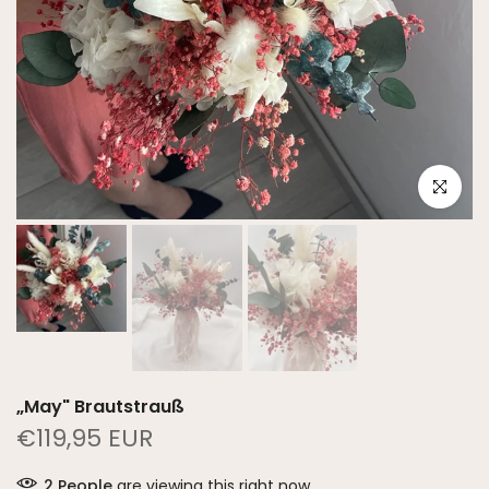
Click to e
„May" Brautstrauß
€119,95 EUR
2
People
are viewing this right now