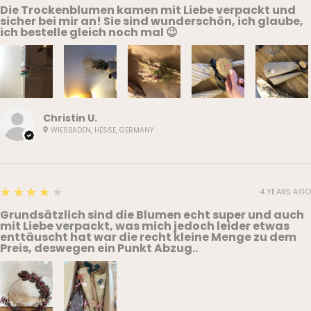
Die Trockenblumen kamen mit Liebe verpackt und
sicher bei mir an! Sie sind wunderschön, ich glaube,
ich bestelle gleich noch mal 😉
Christin U.
WIESBADEN, HESSE, GERMANY
4
★★★★★
4 YEARS AGO
Grundsätzlich sind die Blumen echt super und auch
mit Liebe verpackt, was mich jedoch leider etwas
enttäuscht hat war die recht kleine Menge zu dem
Preis, deswegen ein Punkt Abzug..