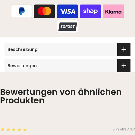
Beschreibung
Bewertungen
Bewertungen von ähnlichen
Produkten
5
★★★★★
5 YEARS AGO