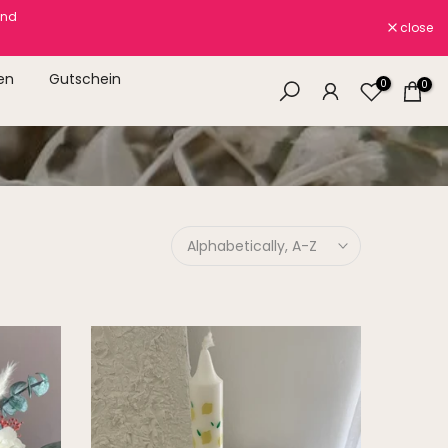
and
close
en
Gutschein
0
0
Alphabetically, A-Z