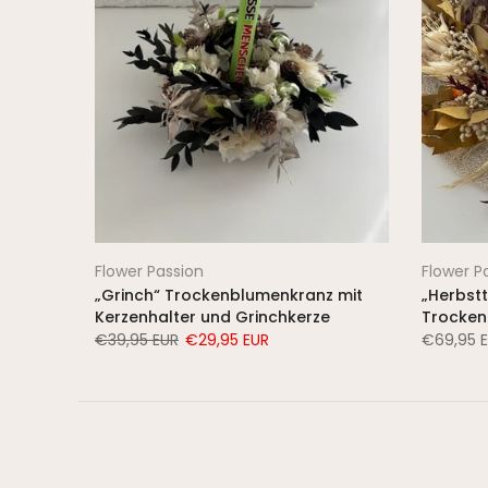
Flower Passion
Flower P
„Grinch“ Trockenblumenkranz mit
„Herbst
Kerzenhalter und Grinchkerze
Trocke
€39,95 EUR
€29,95 EUR
€69,95 