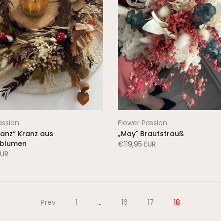
assion
Flower Passion
tanz“ Kranz aus
„May" Brautstrauß
nblumen
€119,95 EUR
EUR
Prev
1
…
16
17
18