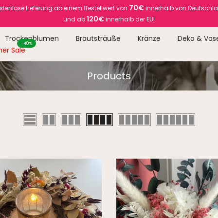
70€
stenlose Lieferung ab einem Bestellwert von
innerhalb von Deutschl
120€
und ab
innerhalb der EU!
Trockenblumen
Brautsträuße
Kränze
Deko & Vas
-40%
er Sale
Products