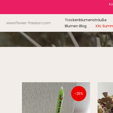
Ko
Skip
to
content
Trockenblumensträuße
www.Flower-Passion.com
Blumen Blog
XXL Summ
-25%