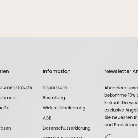
rien
Infomation
Newsletter 
blumenstrãuße
Impressum
Abonniere unse
bekomme 10% a
blumen
Bestellung
Einkauf. Du wir
räuße
Widerrufsbelehrung
exclusive Ang
die neuesten In
AGB
und Produktneu
Vasen
Datenschutzerklärung