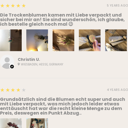
5
★★★★★
5 YEARS AGO
Die Trockenblumen kamen mit Liebe verpackt und
sicher bei mir an! Sie sind wunderschön, ich glaube,
ich bestelle gleich noch mal 😉
Christin U.
WIESBADEN, HESSE, GERMANY
4
★★★★★
4 YEARS AGO
Grundsätzlich sind die Blumen echt super und auch
mit Liebe verpackt, was mich jedoch leider etwas
enttäuscht hat war die recht kleine Menge zu dem
Preis, deswegen ein Punkt Abzug..