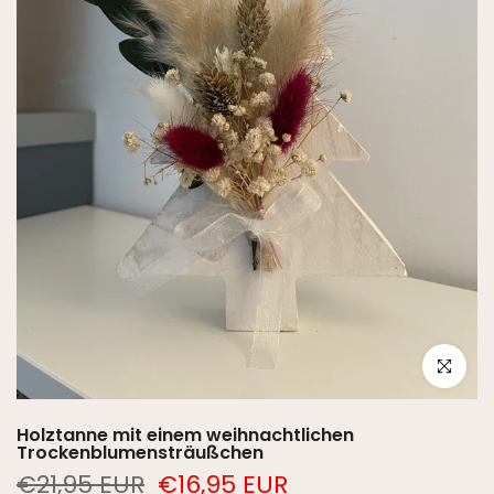
Click to e
Holztanne mit einem weihnachtlichen
Trockenblumensträußchen
€21,95 EUR
€16,95 EUR