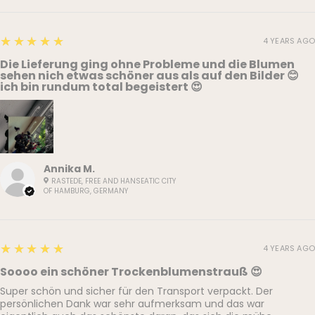
5
★★★★★
4 YEARS AGO
Die Lieferung ging ohne Probleme und die Blumen
sehen nich etwas schöner aus als auf den Bilder 😊
ich bin rundum total begeistert 😍
Annika M.
RASTEDE, FREE AND HANSEATIC CITY
OF HAMBURG, GERMANY
5
★★★★★
4 YEARS AGO
Soooo ein schöner Trockenblumenstrauß 😍
Super schön und sicher für den Transport verpackt. Der
persönlichen Dank war sehr aufmerksam und das war