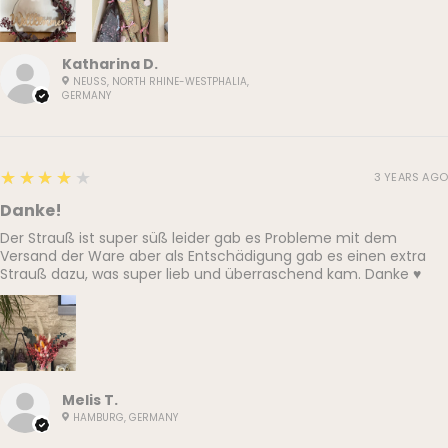
Katharina D.
NEUSS, NORTH RHINE-WESTPHALIA,
GERMANY
4
★★★★★
3 YEARS AGO
Danke!
Der Strauß ist super süß leider gab es Probleme mit dem
Versand der Ware aber als Entschädigung gab es einen extra
Strauß dazu, was super lieb und überraschend kam. Danke ♥️
Melis T.
HAMBURG, GERMANY