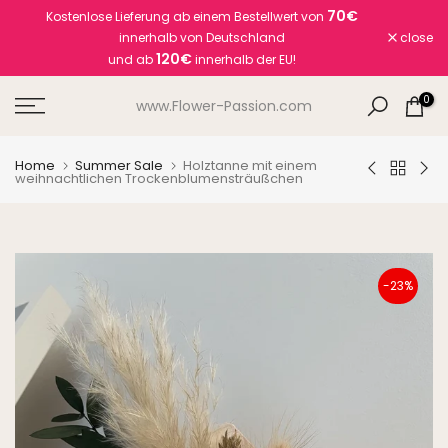
70€
Kostenlose Lieferung ab einem Bestellwert von
Skip
innerhalb von Deutschland
close
to
120€
und ab
innerhalb der EU!
content
0
www.Flower-Passion.com
Home
Summer Sale
Holztanne mit einem
weihnachtlichen Trockenblumensträußchen
-23%