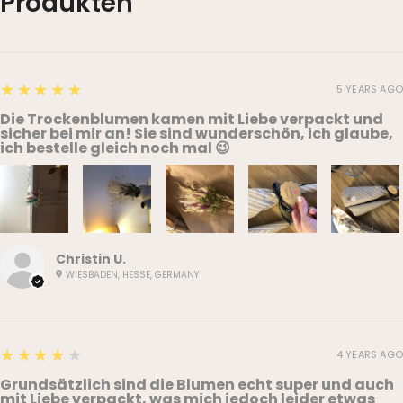
Produkten
5
★★★★★
5 YEARS AGO
Die Trockenblumen kamen mit Liebe verpackt und
sicher bei mir an! Sie sind wunderschön, ich glaube,
ich bestelle gleich noch mal 😉
Christin U.
WIESBADEN, HESSE, GERMANY
4
★★★★★
4 YEARS AGO
Grundsätzlich sind die Blumen echt super und auch
mit Liebe verpackt, was mich jedoch leider etwas