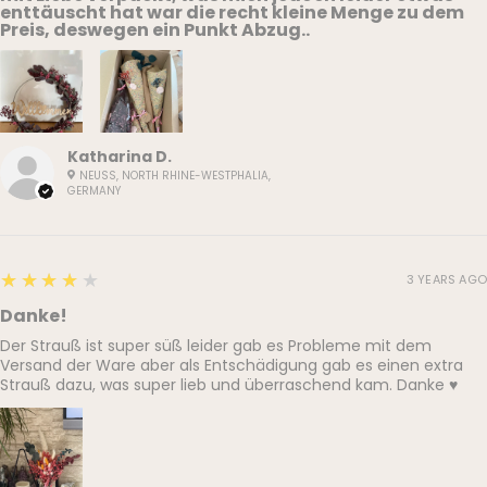
enttäuscht hat war die recht kleine Menge zu dem
Preis, deswegen ein Punkt Abzug..
Katharina D.
NEUSS, NORTH RHINE-WESTPHALIA,
GERMANY
4
★★★★★
3 YEARS AGO
Danke!
Der Strauß ist super süß leider gab es Probleme mit dem
Versand der Ware aber als Entschädigung gab es einen extra
Strauß dazu, was super lieb und überraschend kam. Danke ♥️