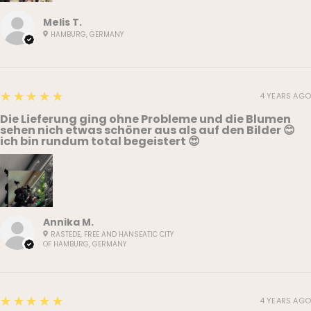
Melis T.
HAMBURG, GERMANY
5
★★★★★
4 YEARS AGO
Die Lieferung ging ohne Probleme und die Blumen
sehen nich etwas schöner aus als auf den Bilder 😊
ich bin rundum total begeistert 😍
Annika M.
RASTEDE, FREE AND HANSEATIC CITY
OF HAMBURG, GERMANY
5
★★★★★
4 YEARS AGO