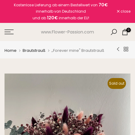
70€
Kostenlose Lieferung ab einem Bestellwert von
Skip
innerhalb von Deutschland
close
to
120€
und ab
innerhalb der EU!
content
0
www.Flower-Passion.com
Home
Brautstrauß
„Forever mine" Brautstrauß
Sold out