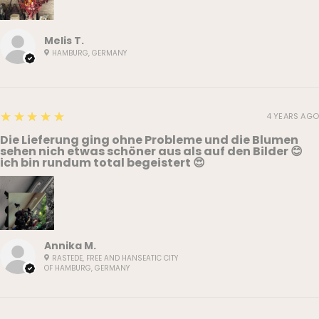
Melis T.
HAMBURG, GERMANY
5
★★★★★
4 YEARS AGO
Die Lieferung ging ohne Probleme und die Blumen
sehen nich etwas schöner aus als auf den Bilder 😊
ich bin rundum total begeistert 😍
Annika M.
RASTEDE, FREE AND HANSEATIC CITY
OF HAMBURG, GERMANY