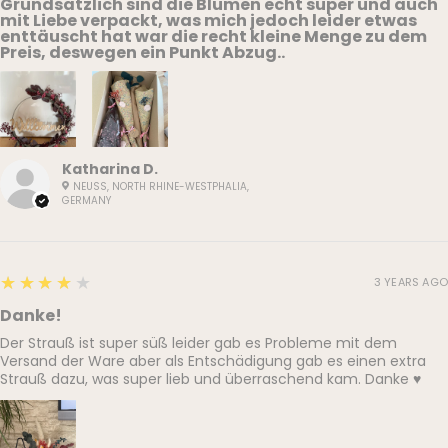
Grundsätzlich sind die Blumen echt super und auch
mit Liebe verpackt, was mich jedoch leider etwas
enttäuscht hat war die recht kleine Menge zu dem
Preis, deswegen ein Punkt Abzug..
Katharina D.
NEUSS, NORTH RHINE-WESTPHALIA,
GERMANY
4
★★★★★
3 YEARS AGO
Danke!
Der Strauß ist super süß leider gab es Probleme mit dem
Versand der Ware aber als Entschädigung gab es einen extra
Strauß dazu, was super lieb und überraschend kam. Danke ♥️