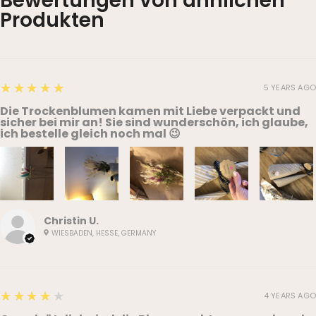
Bewertungen von ähnlichen
Produkten
5
★★★★★
5 YEARS AGO
Die Trockenblumen kamen mit Liebe verpackt und
sicher bei mir an! Sie sind wunderschön, ich glaube,
ich bestelle gleich noch mal 😉
Christin U.
WIESBADEN, HESSE, GERMANY
4
★★★★★
4 YEARS AGO