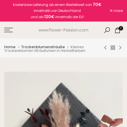
70€
Kostenlose Lieferung ab einem Bestellwert von
Skip
innerhalb von Deutschland
close
to
120€
und ab
innerhalb der EU!
content
0
www.Flower-Passion.com
Home
Trockenblumensträuße
Kleines
Trockenblumen Sträußchen in Herbstfarben