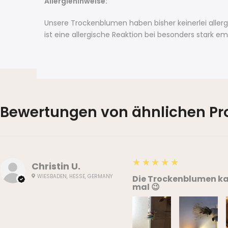
Allergiehinweise:
Unsere Trockenblumen haben bisher keinerlei aller
ist eine allergische Reaktion bei besonders stark 
Bewertungen von ähnlichen Pr
5
★★★★★
Christin U.
WIESBADEN, HESSE, GERMANY
Die Trockenblumen kam
mal 😉