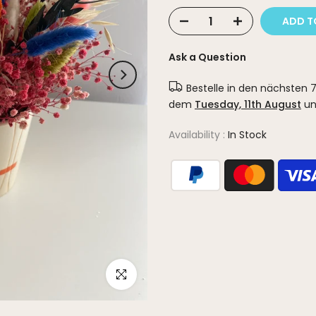
ADD T
Ask a Question
Bestelle in den nächsten
7
dem
Tuesday, 11th August
u
Availability :
In Stock
Click to enlarge