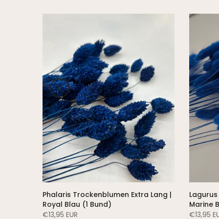
-7%
lle (1
Phalaris Trockenblumen Extra Lang |
Lagurus
Royal Blau (1 Bund)
Marine B
€13,95 EUR
€13,95 E