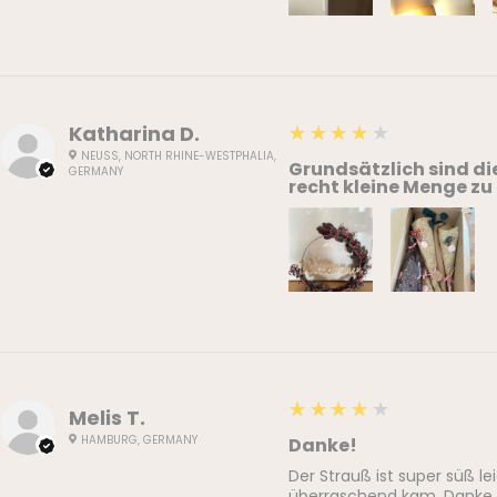
4
★★★★★
Katharina D.
NEUSS, NORTH RHINE-WESTPHALIA,
Grundsätzlich sind di
GERMANY
recht kleine Menge zu
4
★★★★★
Melis T.
HAMBURG, GERMANY
Danke!
Der Strauß ist super süß l
überraschend kam. Danke 