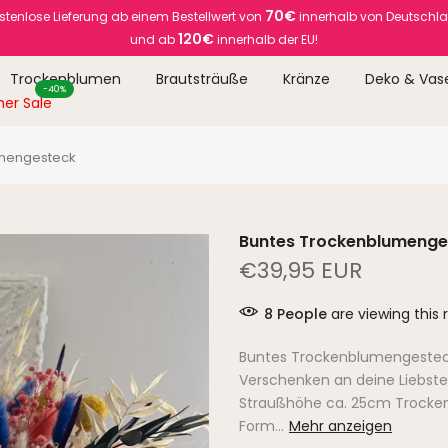
70€
stenlose Lieferung ab einem Bestellwert von
innerhalb von Deutschl
120€
und ab
innerhalb der EU!
Trockenblumen
Brautsträuße
Kränze
Deko & Vas
-40%
er Sale
umengesteck
Buntes Trockenblumenge
€39,95 EUR
8
People
are viewing this 
Buntes Trockenblumengesteck
Verschenken an deine Liebsten
Straußhöhe ca. 25cm Trocken
Form...
Mehr anzeigen