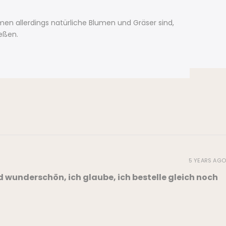
en allerdings natürliche Blumen und Gräser sind,
ießen.
5 YEARS AGO
d wunderschön, ich glaube, ich bestelle gleich noch