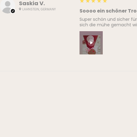
5
★★★★★
Saskia V.
LAHNSTEIN, GERMANY
Soooo ein schöner Tr
Super schön und sicher fü
sich die mühe gemacht wir