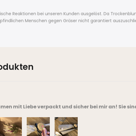
gische Reaktionen bei unseren Kunden ausgelöst. Da Trockenblum
empfindlichen Menschen gegen Gräser nicht garantiert auszuschl
odukten
en mit Liebe verpackt und sicher bei mir an! Sie sin